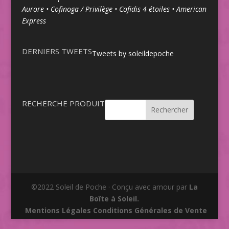
Aurore • Cofinoga / Privilège • Cofidis 4 étoiles • American
Express
DERNIERS TWEETS
Tweets by soleildepoche
RECHERCHE PRODUIT
Rechercher
©2022 Soleil de Poche · Conçu avec amour par
La
Boîte à Soleil.
Mentions Légales
Conditions Générales de Vente